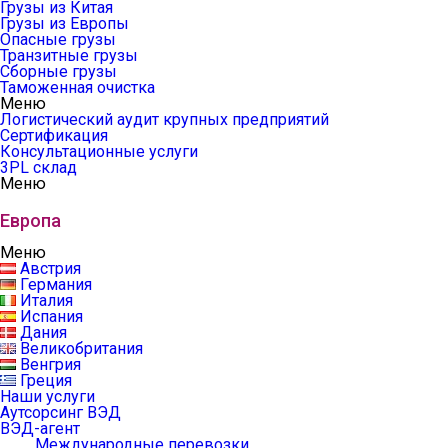
Грузы из Китая
Грузы из Европы
Опасные грузы
Транзитные грузы
Сборные грузы
Таможенная очистка
Меню
Логистический аудит крупных предприятий
Сертификация
Консультационные услуги
3PL склад
Меню
Европа
Меню
Австрия
Германия
Италия
Испания
Дания
Великобритания
Венгрия
Греция
Наши услуги
Аутсорсинг ВЭД
ВЭД-агент
Международные перевозки