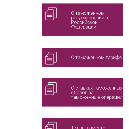
О таможенном
регулировании в
Российской
Федерации
О таможенном тарифе
О ставках таможенных
сборов за
таможенные операции
Тех регламенты