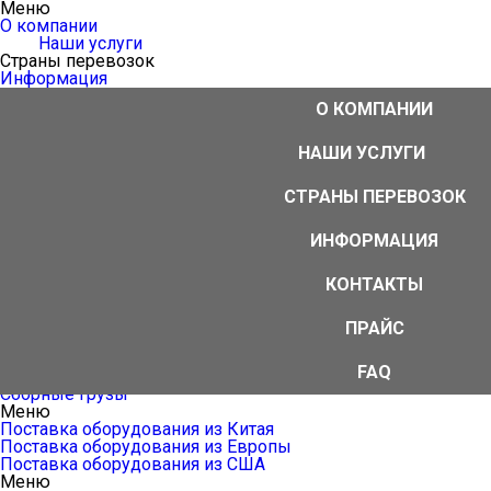
Меню
О компании
Наши услуги
Страны перевозок
Информация
Контакты
О КОМПАНИИ
Прайс
FAQ
Меню
НАШИ УСЛУГИ
Аутсорсинг ВЭД
ВЭД-агент
СТРАНЫ ПЕРЕВОЗОК
Международные перевозки
Логистика От двери до двери
Услуги импортера/экспортера
ИНФОРМАЦИЯ
Таможенное оформление грузов
Дополнительные услуги
КОНТАКТЫ
Меню
Международные воздушные перевозки
Международные автомобильные перевозки грузов
ПРАЙС
Международные железнодорожные перевозки
Международные морские перевозки
FAQ
Мультимодальные перевозки
Сборные грузы
Меню
Поставка оборудования из Китая
Поставка оборудования из Европы
Поставка оборудования из США
Меню