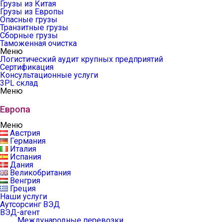
Грузы из Китая
Грузы из Европы
Опасные грузы
Транзитные грузы
Сборные грузы
Таможенная очистка
Меню
Логистический аудит крупных предприятий
Сертификация
Консультационные услуги
3PL склад
Меню
Европа
Меню
Австрия
Германия
Италия
Испания
Дания
Великобритания
Венгрия
Греция
Наши услуги
Аутсорсинг ВЭД
ВЭД-агент
Международные перевозки