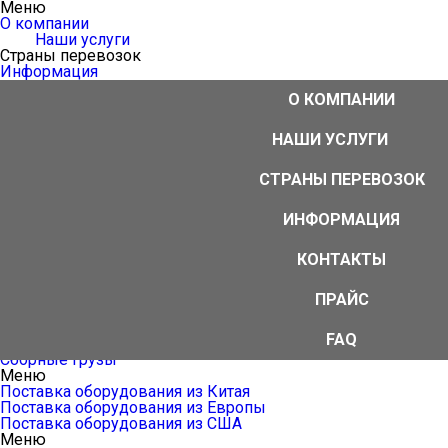
Меню
О компании
Наши услуги
Страны перевозок
Информация
Контакты
О КОМПАНИИ
Прайс
FAQ
Меню
НАШИ УСЛУГИ
Аутсорсинг ВЭД
ВЭД-агент
СТРАНЫ ПЕРЕВОЗОК
Международные перевозки
Логистика От двери до двери
Услуги импортера/экспортера
ИНФОРМАЦИЯ
Таможенное оформление грузов
Дополнительные услуги
КОНТАКТЫ
Меню
Международные воздушные перевозки
Международные автомобильные перевозки грузов
ПРАЙС
Международные железнодорожные перевозки
Международные морские перевозки
FAQ
Мультимодальные перевозки
Сборные грузы
Меню
Поставка оборудования из Китая
Поставка оборудования из Европы
Поставка оборудования из США
Меню